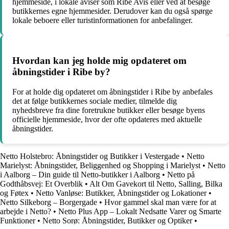
hjemmeside, i lokale aviser som Ribe Avis eller ved at besøge
butikkernes egne hjemmesider. Derudover kan du også spørge
lokale beboere eller turistinformationen for anbefalinger.
Hvordan kan jeg holde mig opdateret om
åbningstider i Ribe by?
For at holde dig opdateret om åbningstider i Ribe by anbefales
det at følge butikkernes sociale medier, tilmelde dig
nyhedsbreve fra dine foretrukne butikker eller besøge byens
officielle hjemmeside, hvor der ofte opdateres med aktuelle
åbningstider.
Netto Holstebro: Åbningstider og Butikker i Vestergade
•
Netto
Marielyst: Åbningstider, Beliggenhed og Shopping i Marielyst
•
Netto
i Aalborg – Din guide til Netto-butikker i Aalborg
•
Netto på
Godthåbsvej: Et Overblik
•
Alt Om Gavekort til Netto, Salling, Bilka
og Føtex
•
Netto Vanløse: Butikker, Åbningstider og Lokationer
•
Netto Silkeborg – Borgergade
•
Hvor gammel skal man være for at
arbejde i Netto?
•
Netto Plus App – Lokalt Nedsatte Varer og Smarte
Funktioner
•
Netto Sorø: Åbningstider, Butikker og Optiker
•