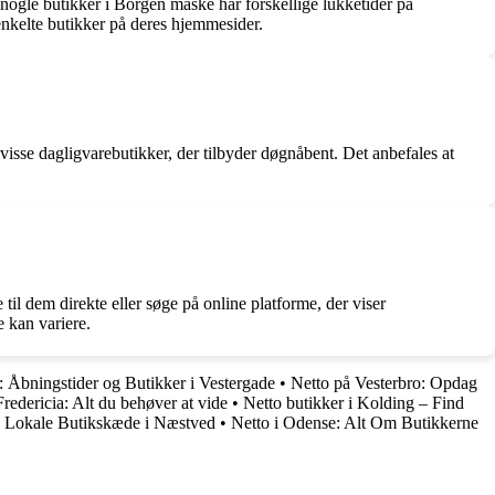
ogle butikker i Borgen måske har forskellige lukketider på
enkelte butikker på deres hjemmesider.
 visse dagligvarebutikker, der tilbyder døgnåbent. Det anbefales at
til dem direkte eller søge på online platforme, der viser
e kan variere.
: Åbningstider og Butikker i Vestergade
•
Netto på Vesterbro: Opdag
redericia: Alt du behøver at vide
•
Netto butikker i Kolding – Find
 Lokale Butikskæde i Næstved
•
Netto i Odense: Alt Om Butikkerne