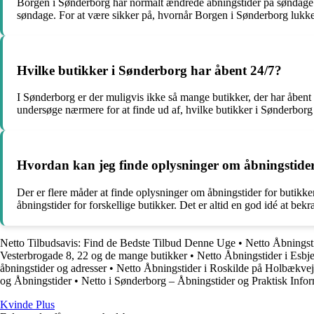
Borgen i Sønderborg har normalt ændrede åbningstider på søndage 
søndage. For at være sikker på, hvornår Borgen i Sønderborg lukker
Hvilke butikker i Sønderborg har åbent 24/7?
I Sønderborg er der muligvis ikke så mange butikker, der har åbent d
undersøge nærmere for at finde ud af, hvilke butikker i Sønderborg 
Hvordan kan jeg finde oplysninger om åbningstider
Der er flere måder at finde oplysninger om åbningstider for butikker
åbningstider for forskellige butikker. Det er altid en god idé at bekr
Netto Tilbudsavis: Find de Bedste Tilbud Denne Uge
•
Netto Åbningsti
Vesterbrogade 8, 22 og de mange butikker
•
Netto Åbningstider i Esbj
åbningstider og adresser
•
Netto Åbningstider i Roskilde på Holbækvej
og Åbningstider
•
Netto i Sønderborg – Åbningstider og Praktisk Info
Kvinde Plus