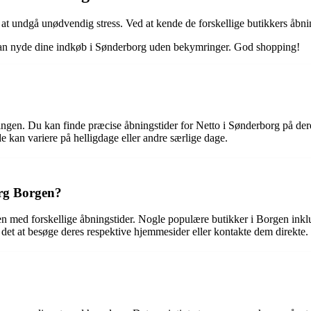
r at undgå unødvendig stress. Ved at kende de forskellige butikkers åbni
u kan nyde dine indkøb i Sønderborg uden bekymringer. God shopping!
ingen. Du kan finde præcise åbningstider for Netto i Sønderborg på dere
de kan variere på helligdage eller andre særlige dage.
org Borgen?
 med forskellige åbningstider. Nogle populære butikker i Borgen inklud
 det at besøge deres respektive hjemmesider eller kontakte dem direkte.