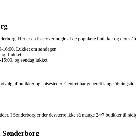
org
rborg. Her er en liste over nogle af de populære butikker og deres åb
00-16:00. Lukket om søndagen.
dag: Lukket
-15:00, og søndag lukket.
dvalg af butikker og spisesteder. Centret har generelt lange åbningstide
g
der. I Sønderborg er der desværre ikke så mange 24/7 butikker til rådigh
i Sønderborg