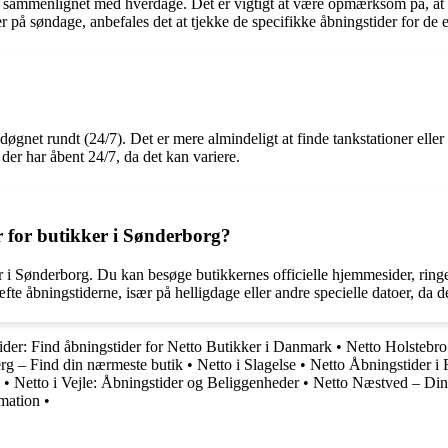
sammenlignet med hverdage. Det er vigtigt at være opmærksom på, at n
 på søndage, anbefales det at tjekke de specifikke åbningstider for de 
øgnet rundt (24/7). Det er mere almindeligt at finde tankstationer eller
der har åbent 24/7, da det kan variere.
 for butikker i Sønderborg?
 i Sønderborg. Du kan besøge butikkernes officielle hjemmesider, ringe 
æfte åbningstiderne, især på helligdage eller andre specielle datoer, da d
der: Find åbningstider for Netto Butikker i Danmark
•
Netto Holstebro
erg – Find din nærmeste butik
•
Netto i Slagelse
•
Netto Åbningstider i F
•
Netto i Vejle: Åbningstider og Beliggenheder
•
Netto Næstved – Din
rmation
•