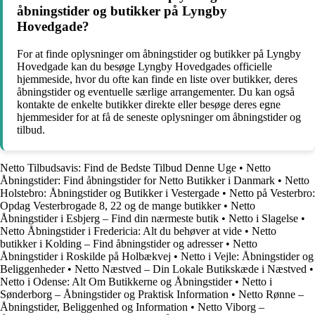
åbningstider og butikker på Lyngby
Hovedgade?
For at finde oplysninger om åbningstider og butikker på Lyngby
Hovedgade kan du besøge Lyngby Hovedgades officielle
hjemmeside, hvor du ofte kan finde en liste over butikker, deres
åbningstider og eventuelle særlige arrangementer. Du kan også
kontakte de enkelte butikker direkte eller besøge deres egne
hjemmesider for at få de seneste oplysninger om åbningstider og
tilbud.
Netto Tilbudsavis: Find de Bedste Tilbud Denne Uge
•
Netto
Åbningstider: Find åbningstider for Netto Butikker i Danmark
•
Netto
Holstebro: Åbningstider og Butikker i Vestergade
•
Netto på Vesterbro:
Opdag Vesterbrogade 8, 22 og de mange butikker
•
Netto
Åbningstider i Esbjerg – Find din nærmeste butik
•
Netto i Slagelse
•
Netto Åbningstider i Fredericia: Alt du behøver at vide
•
Netto
butikker i Kolding – Find åbningstider og adresser
•
Netto
Åbningstider i Roskilde på Holbækvej
•
Netto i Vejle: Åbningstider og
Beliggenheder
•
Netto Næstved – Din Lokale Butikskæde i Næstved
•
Netto i Odense: Alt Om Butikkerne og Åbningstider
•
Netto i
Sønderborg – Åbningstider og Praktisk Information
•
Netto Rønne –
Åbningstider, Beliggenhed og Information
•
Netto Viborg –