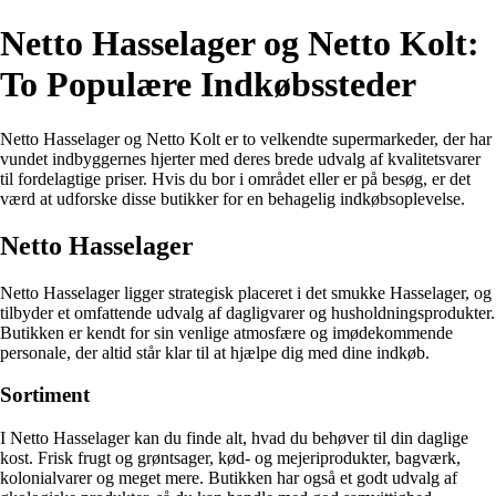
Netto Hasselager og Netto Kolt:
To Populære Indkøbssteder
Netto Hasselager og Netto Kolt er to velkendte supermarkeder, der har
vundet indbyggernes hjerter med deres brede udvalg af kvalitetsvarer
til fordelagtige priser. Hvis du bor i området eller er på besøg, er det
værd at udforske disse butikker for en behagelig indkøbsoplevelse.
Netto Hasselager
Netto Hasselager ligger strategisk placeret i det smukke Hasselager, og
tilbyder et omfattende udvalg af dagligvarer og husholdningsprodukter.
Butikken er kendt for sin venlige atmosfære og imødekommende
personale, der altid står klar til at hjælpe dig med dine indkøb.
Sortiment
I Netto Hasselager kan du finde alt, hvad du behøver til din daglige
kost. Frisk frugt og grøntsager, kød- og mejeriprodukter, bagværk,
kolonialvarer og meget mere. Butikken har også et godt udvalg af