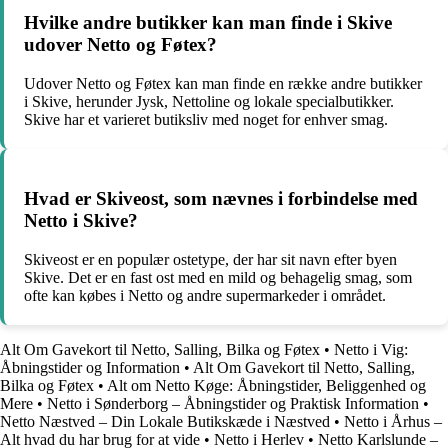
Hvilke andre butikker kan man finde i Skive
udover Netto og Føtex?
Udover Netto og Føtex kan man finde en række andre butikker
i Skive, herunder Jysk, Nettoline og lokale specialbutikker.
Skive har et varieret butiksliv med noget for enhver smag.
Hvad er Skiveost, som nævnes i forbindelse med
Netto i Skive?
Skiveost er en populær ostetype, der har sit navn efter byen
Skive. Det er en fast ost med en mild og behagelig smag, som
ofte kan købes i Netto og andre supermarkeder i området.
Alt Om Gavekort til Netto, Salling, Bilka og Føtex
•
Netto i Vig:
Åbningstider og Information
•
Alt Om Gavekort til Netto, Salling,
Bilka og Føtex
•
Alt om Netto Køge: Åbningstider, Beliggenhed og
Mere
•
Netto i Sønderborg – Åbningstider og Praktisk Information
•
Netto Næstved – Din Lokale Butikskæde i Næstved
•
Netto i Århus –
Alt hvad du har brug for at vide
•
Netto i Herlev
•
Netto Karlslunde –